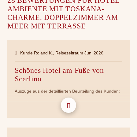
28 BEWERTUNGEN FÜR HOTEL
AMBIENTE MIT TOSKANA-
CHARME, DOPPELZIMMER AM
MEER MIT TERRASSE
Kunde Roland K., Reisezeitraum Juni 2026
Schönes Hotel am Fuße von
Scarlino
Auszüge aus der detaillierten Beurteilung des Kunden:
Lage:
Sehr ruhig und etwas abgelegen mit tollem
Ausblick in die Landschaft der Maremma. Ca. 7
km zum Strand von Puntone. Anfahrt zum Hotel
etwas holprig.