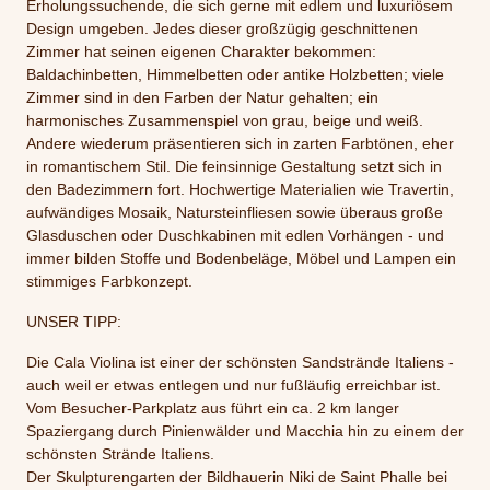
Erholungssuchende, die sich gerne mit edlem und luxuriösem
Design umgeben. Jedes dieser großzügig geschnittenen
Zimmer hat seinen eigenen Charakter bekommen:
Baldachinbetten, Himmelbetten oder antike Holzbetten; viele
Zimmer sind in den Farben der Natur gehalten; ein
harmonisches Zusammenspiel von grau, beige und weiß.
Andere wiederum präsentieren sich in zarten Farbtönen, eher
in romantischem Stil. Die feinsinnige Gestaltung setzt sich in
den Badezimmern fort. Hochwertige Materialien wie Travertin,
aufwändiges Mosaik, Natursteinfliesen sowie überaus große
Glasduschen oder Duschkabinen mit edlen Vorhängen - und
immer bilden Stoffe und Bodenbeläge, Möbel und Lampen ein
stimmiges Farbkonzept.
UNSER TIPP:
Die Cala Violina ist einer der schönsten Sandstrände Italiens -
auch weil er etwas entlegen und nur fußläufig erreichbar ist.
Vom Besucher-Parkplatz aus führt ein ca. 2 km langer
Spaziergang durch Pinienwälder und Macchia hin zu einem der
schönsten Strände Italiens.
Der Skulpturengarten der Bildhauerin Niki de Saint Phalle bei