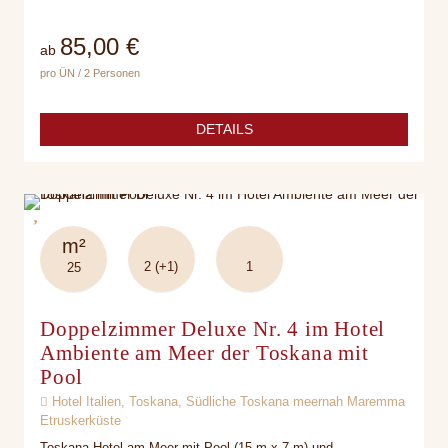
85,00 €
ab
pro ÜN / 2 Personen
DETAILS
m²
2 (+1)
1
25
Doppelzimmer Deluxe Nr. 4 im Hotel
Ambiente am Meer der Toskana mit
Pool
Hotel Italien, Toskana, Südliche Toskana meernah Maremma
Etruskerküste
Toskana Hotel am Meer mit Pool (15 m x 7 m) und