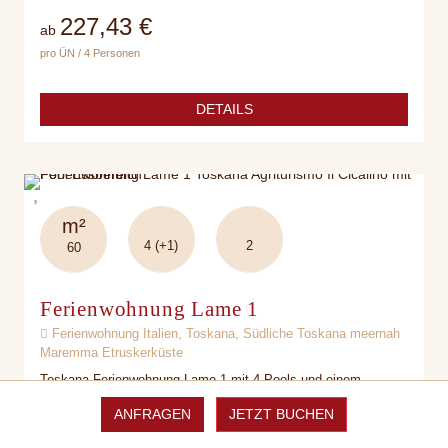
227,43 €
ab
pro ÜN / 4 Personen
DETAILS
m²
4 (+1)
2
60
Ferienwohnung Lame 1
Ferienwohnung Italien, Toskana, Südliche Toskana meernah
Maremma Etruskerküste
Toskana Ferienwohnung Lame 1 mit 4 Pools und einem
Hallenbad am Meer in der Maremma, mit Restaurant und
ANFRAGEN
JETZT BUCHEN
Hallenbad, Toskana Golf in der Nähe, ideal für einen Toskana
Urlaub mit Kindern