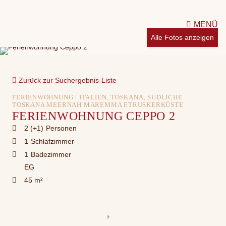
MENÜ
Alle Fotos anzeigen
Zurück zur Suchergebnis-Liste
FERIENWOHNUNG | ITALIEN, TOSKANA, SÜDLICHE
TOSKANA MEERNAH MAREMMA ETRUSKERKÜSTE
FERIENWOHNUNG CEPPO 2
2 (+1)
Personen
1
Schlafzimmer
1
Badezimmer
EG
45 m²