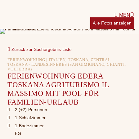
MENÜ
Alle Fotos anzeigen
Zurück zur Suchergebnis-Liste
FERIENWOHNUNG | ITALIEN, TOSKANA, ZENTRAL
TOSKANA - LANDESINNERES (SAN GIMIGNANO, CHIANTI,
VOLTERRA)
FERIENWOHNUNG EDERA
TOSKANA AGRITURISMO IL
MASSIMO MIT POOL FÜR
FAMILIEN-URLAUB
2 (+2)
Personen
1
Schlafzimmer
1
Badezimmer
EG