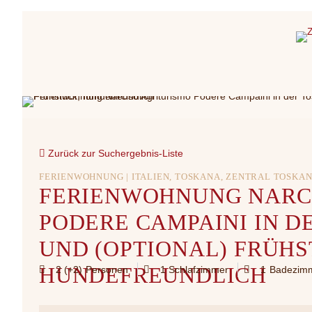
Zurück zur Suchergebnis-Liste
FERIENWOHNUNG | ITALIEN, TOSKANA, ZENTRAL TOSKAN
FERIENWOHNUNG NARC
PODERE CAMPAINI IN D
UND (OPTIONAL) FRÜHS
HUNDEFREUNDLICH
2 (+2)
Personen
1
Schlafzimmer
1
Badezim