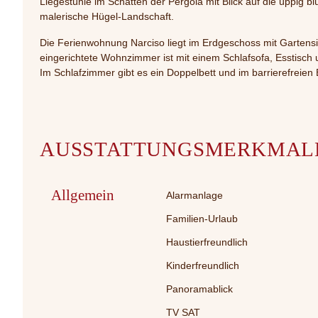
Liegestühle im Schatten der Pergola mit Blick auf die üppig 
malerische Hügel-Landschaft.
Die Ferienwohnung Narciso liegt im Erdgeschoss mit Gartensit
eingerichtete Wohnzimmer ist mit einem Schlafsofa, Esstisch
Im Schlafzimmer gibt es ein Doppelbett und im barrierefreie
AUSSTATTUNGSMERKMAL
Allgemein
Alarmanlage
Familien-Urlaub
Haustierfreundlich
Kinderfreundlich
Panoramablick
TV SAT