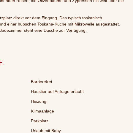
blühenden Rosen, die Olivenbäume und Zypressen bis weit über die
zplatz direkt vor dem Eingang. Das typisch toskanisch
 und einer hübschen Toskana-Küche mit Mikrowelle ausgestattet.
n Badezimmer steht eine Dusche zur Verfügung.
E
Barrierefrei
Haustier auf Anfrage erlaubt
Heizung
Klimaanlage
Parkplatz
Urlaub mit Baby