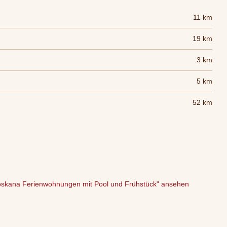
11 km
19 km
3 km
5 km
52 km
oskana Ferienwohnungen mit Pool und Frühstück" ansehen